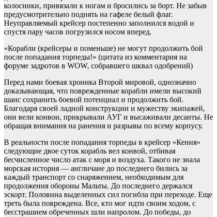
колосники, привязали к ногам и бросились за борт. Не забыв
предусмотрительно поднять на гафеле белый флаг.
Неуправляемый крейсер постепенно заполнился водой и
спустя пару часов погрузился носом вперед.
«Корабли (крейсеры и поменьше) не могут продолжить бой
после попадания торпеды!» (цитата из комментария на
форуме задротов в WOW, собравшего шквал одобрений)
Перед нами боевая хроника Второй мировой, однозначно
доказывающая, что поврежденные корабли имели высокий
шанс сохранить боевой потенциал и продолжить бой.
Благодаря своей ладной конструкции и мужеству экипажей,
они вели конвои, прикрывали АУГ и высаживали десанты. Не
обращая внимания на ранения и разрывы по всему корпусу.
В реальности после попадания торпеды в крейсер «Кения»
следующие двое суток корабль вел конвой, отбивая
бесчисленное число атак с моря и воздуха. Такого не знала
морская история — англичане до последнего бились за
каждый транспорт со снаряжением, необходимым для
продолжения обороны Мальты. До последнего держался
эскорт. Половина выделенных сил погибла при переходе. Еще
треть была повреждена. Все, кто мог идти своим ходом, с
бесстрашием обреченных шли напролом. До победы, до