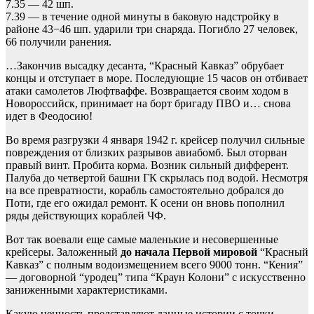
7.35 — 42 шп.
7.39 — в течение одной минуты в баковую надстройку в
районе 43−46 шп. ударили три снаряда. Погибло 27 человек,
66 получили ранения.
…Закончив высадку десанта, “Красный Кавказ” обрубает
концы и отступает в море. Последующие 15 часов он отбивает
атаки самолетов Люфтваффе. Возвращается своим ходом в
Новороссийск, принимает на борт бригаду ПВО и… снова
идет в Феодосию!
Во время разгрузки 4 января 1942 г. крейсер получил сильные
повреждения от близких разрывов авиабомб. Был оторван
правый винт. Пробита корма. Возник сильный дифферент.
Палуба до четвертой башни ГК скрылась под водой. Несмотря
на все превратности, корабль самостоятельно добрался до
Поти, где его ожидал ремонт. К осени он вновь пополнил
ряды действующих кораблей ЧФ.
Вот так воевали еще самые маленькие и несовершенные
крейсеры. Заложенный
до начала Первой мировой
“Красный
Кавказ” с полным водоизмещением всего 9000 тонн. “Кения”
— договорной “уродец” типа “Краун Колони” с искусственно
заниженными характеристиками.
Какую ценность представляют данные истории с точки