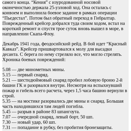
самого конца. “Кения” с изуродованной носовой
оконечностью держала 25-узловой ход. Она осталась с
конвоем и выполнила боевое задание в рамках операции
“Пьедестал”. Потом был обратный переход в Гибралтар.
Поврежденный крейсер добрался туда своим ходом, встал на
короткий ремонт и спустя трое суток вновь вышел в море, в
направлении Скапа-Флоу.
Декабрь 1941 года, феодосийский рейд. В бой идет “Красный
Кавказ”. Крейсер пришвартовался к молу для высадки
десанта. С берега по нему стреляло все, что могло стрелять.
Хроника боевых повреждений:
5.08 — две минометных мины.
5.15 — первый снаряд.
5.21 — шестидюймовый снаряд пробил лобовую броню 2-й
башни ГК и разорвался внутри. Несмотря на вспыхнувший
пожар и гибель всего расчета, через 1,5 часа башню вернули в
строй.
5.35 — на мостике разорвались две мины и снаряд. Большая
часть находившихся там людей погибла.
5.45 — разрыв в районе 83 шпангоута.
7.07 — очередной снаряд, левый борт, 50 шп.
7.30 — новый удар, 60 шп.
7.31 — попадание в рубку, без пробития бронезащиты.