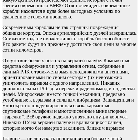
зрения современного ВМФ? Ответ очевиден: современные
корабли находятся в куда более выгодных условиях по
сравнению с героями прошлого.
Современным кораблям не так страшны повреждения
обшивки корпуса. Эпоха артиллерийских дуэлей завершилась.
Снижение хода не сможет лишить корабль боеспособности.
Его ракеты будут по-прежнему достигать свои цели за многие
сотни километров.
Отсутствие боевых постов на верхней палубе. Компактные
средства обнаружения и управления огнем, собранные в
единый РЛК с тремя-четырьмя неподвижными антеннами,
ориентированными по своим секторам (их невозможно
уничтожить взрывом с одного направления). Никаких
дополнительных РЛС для передачи радиокоманд и подсветки
целей. Микросхемы вместо точной механики, предельно
устойчивые к взрывам и сильным вибрациям. Защищенная и
многократно продублированная связь: карманные
спутниковые телефоны и многочисленные миниатюрные
“тарелки”. Всё оружие надежно упрятано внутри корпуса.
Никаких ПУ на верхней палубе и вращающихся башен,
которые могло бы намертво заклинить близким взрывом.
Главное — не допускать проникновения боевых частей,