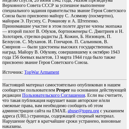
Неделю спустя, 20 июня 1942 года, Указом Президиума
Верховного Совета СССР за успешное выполнение
специального задания правительства звание Героя Советского
Союза было присвоено майору С. Асямову (посмертно),
майорам Э. Пусэпу, С. Романову и А. Штепенко.
Принимавшие участие в этом полете другие члены экипажа
— второй пилот В. Обухов, бортинженеры С. Дмитриев и Н.
Золотарев, стрелки-радисты Д. Кожин, Б. Низовцев, П.
Белоусов. С. Муханов. И. Гончаров. П. Сальников, В.
Смирнов — были удостоены высоких государственных
наград. Майору В. Обухову, совершившему к октябрю 1943
года 156 боевых вылетов, 13 марта 1944 года было также
присвоено звание Героя Советского Союза.
Источник:
TopWar Armament
Настоящий материал самостоятельно опубликован в нашем
сообществе пользователем
Proper
на основании действующей
редакции
Пользовательского Соглашения
. Если вы считаете,
что такая публикация нарушает ваши авторские и/или
смежные права, вам необходимо сообщить об этом
администрации сайта на EMAIL
abuse@topru.org
с указанием
адреса (URL) страницы, содержащей спорный материал.
Нарушение будет в кратчайшие сроки устранено, виновные
наказаны.