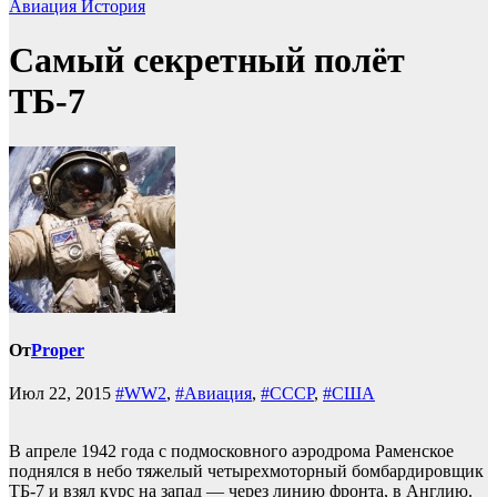
Авиация
История
Самый секретный полёт
ТБ-7
От
Proper
Июл 22, 2015
#WW2
,
#Авиация
,
#СССР
,
#США
В апреле 1942 года с подмосковного аэродрома Раменское
поднялся в небо тяжелый четырехмоторный бомбардировщик
ТБ-7 и взял курс на запад — через линию фронта, в Англию.