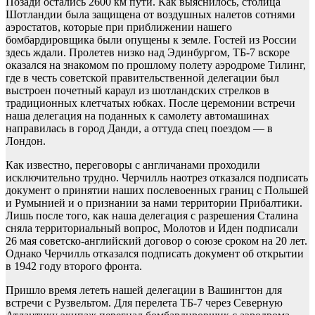
Позади остались 2600 км пути. Как выяснилось, столица
Шотландии была защищена от воздушных налетов сотнями
аэростатов, которые при приближении нашего
бомбардировщика были опущены к земле. Гостей из России
здесь ждали. Пролетев низко над Эдинбургом, ТБ-7 вскоре
оказался на знакомом по прошлому полету аэродроме Тилинг,
где в честь советской правительственной делегации был
выстроен почетный караул из шотландских стрелков в
традиционных клетчатых юбках. После церемонии встречи
наша делегация на поданных к самолету автомашинах
направилась в город Данди, а оттуда спец поездом — в
Лондон.
Как известно, переговоры с англичанами проходили
исключительно трудно. Черчилль наотрез отказался подписать
документ о принятии наших послевоенных границ с Польшей
и Румынией и о признании за нами территории Прибалтики.
Лишь после того, как наша делегация с разрешения Сталина
сняла территориальный вопрос, Молотов и Иден подписали
26 мая советско-английский договор о союзе сроком на 20 лет.
Однако Черчилль отказался подписать документ об открытии
в 1942 году второго фронта.
Пришло время лететь нашей делегации в Вашингтон для
встречи с Рузвельтом. Для перелета ТБ-7 через Северную