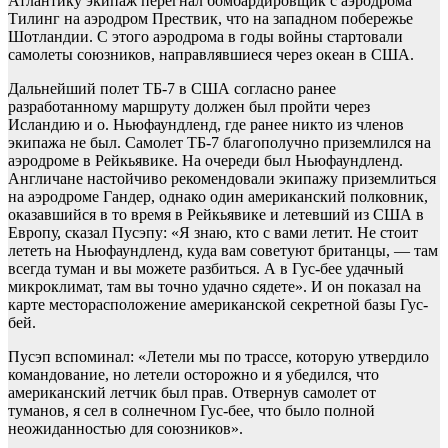
Атлантику экипаж перегнал бомбардировщик с аэродрома
Тилинг на аэродром Прествик, что на западном побережье
Шотландии. С этого аэродрома в годы войны стартовали
самолеты союзников, направлявшиеся через океан в США.
Дальнейший полет ТБ-7 в США согласно ранее
разработанному маршруту должен был пройти через
Исландию и о. Ньюфаундленд, где ранее никто из членов
экипажа не был. Самолет ТБ-7 благополучно приземлился на
аэродроме в Рейкьявике. На очереди был Ньюфаундленд.
Англичане настойчиво рекомендовали экипажу приземлиться
на аэродроме Гандер, однако один американский полковник,
оказавшийся в то время в Рейкьявике и летевший из США в
Европу, сказал Пусэпу: «Я знаю, кто с вами летит. Не стоит
лететь на Ньюфаундленд, куда вам советуют британцы, — там
всегда туман и вы можете разбиться. А в Гус-бее удачный
микроклимат, там вы точно удачно сядете». И он показал на
карте месторасположение американской секретной базы Гус-
бей.
Пусэп вспоминал: «Летели мы по трассе, которую утвердило
командование, но летели осторожно и я убедился, что
американский летчик был прав. Отвернув самолет от
туманов, я сел в солнечном Гус-бее, что было полной
неожиданностью для союзников».