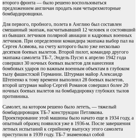
второго фронта — было решено воспользоваться
предложением англичан продать нам четырехмоторные
бомбардировщики.
Для первого, пробного, полета в Англию был составлен
смешанный экипаж, насчитывавший 12 человек и состоявший
из бывших летчиков полярной авиации и кадровых военных
летчиков. При определении командира экипажа выбор пал на
Сергея Асямова, на счету которого было уже несколько
десятков боевых вылетов. Второй пилот, командир другого
экипажа самолета ТБ-7, Эндель Пусэп к апрелю 1942 года
совершил 30 ночных боевых вылетов для нанесения
бомбовых ударов по важным военным объектам в глубоком
тылу фашистской Германии. Штурман майор Александр
Штепенко к тому времени выполнил 28 боевых вылетов,
второй штурман майор Сергей Романов совершил более 20
ночных боевых вылетов на бомбардировку глубоких тылов
противника.
Самолет, на котором решено было лететь, — тяжелый
бомбардировщик ТБ-7 конструкции Петлякова.
Проектирование этой машины было начато еще в 1934 году, а
опытный образец появился уже в 1936-м. После завершения
летных испытаний к серийному выпуску этого самолета
приступили в 1939 году. ТБ-7 знаменовал собой