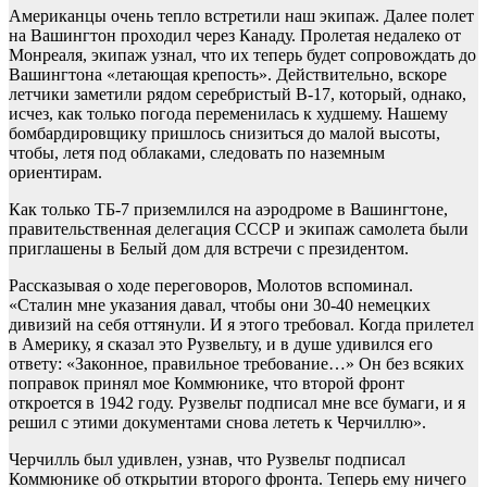
Американцы очень тепло встретили наш экипаж. Далее полет
на Вашингтон проходил через Канаду. Пролетая недалеко от
Монреаля, экипаж узнал, что их теперь будет сопровождать до
Вашингтона «летающая крепость». Действительно, вскоре
летчики заметили рядом серебристый В-17, который, однако,
исчез, как только погода переменилась к худшему. Нашему
бомбардировщику пришлось снизиться до малой высоты,
чтобы, летя под облаками, следовать по наземным
ориентирам.
Как только ТБ-7 приземлился на аэродроме в Вашингтоне,
правительственная делегация СССР и экипаж самолета были
приглашены в Белый дом для встречи с президентом.
Рассказывая о ходе переговоров, Молотов вспоминал.
«Сталин мне указания давал, чтобы они 30-40 немецких
дивизий на себя оттянули. И я этого требовал. Когда прилетел
в Америку, я сказал это Рузвельту, и в душе удивился его
ответу: «Законное, правильное требование…» Он без всяких
поправок принял мое Коммюнике, что второй фронт
откроется в 1942 году. Рузвельт подписал мне все бумаги, и я
решил с этими документами снова лететь к Черчиллю».
Черчилль был удивлен, узнав, что Рузвельт подписал
Коммюнике об открытии второго фронта. Теперь ему ничего