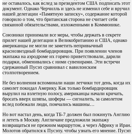
не оставалось, как вслед за президентом США подписать этот
документ. Однако Черчилль и здесь не изменил себе и вручил
нашей делегации «Памятную записку», содержание которой
говорило о том, что британская сторона не считает себя
связанной обязательствами, изложенными в Коммюнике.
Союзники принимали все меры, чтобы держать в секрете
прилет нашей делегации в Великобританию и США, однако
американцы не могли не заметить непривычный
краснозвездный бомбардировщик. При появлении членов
экипажа на аэродроме их горячо приветствовали, дарили
подарки, обменивались с ними сувенирами. Эти встречи
сдержанный Пусэп сравнивал с вавилонским
столпотворением.
Не без волнения вспоминали наши летчики тот день, когда их
самолет покидал Америку. Как только бомбардировщик
вырулил на взлетную полосу, американцы начали кричать,
бросать вверх шляпы, шоферы — сигналить, за самолетом
вслед побежали люди, помчались машины…
Но вот настал день, когда ТБ-7 должен был покинуть Англию
и лететь в Москву. Англичане предложили экипажу
возвращаться не прежним маршрутом, а через Африку и Иран.
Молотов обратился к Пусэпу. чтобы узнать его мнение. Пусэп