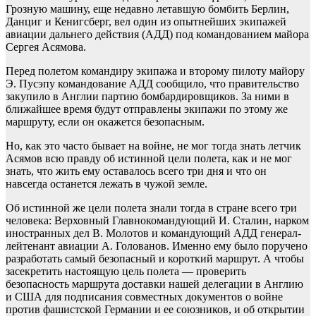
Грозную машину, еще недавно летавшую бомбить Берлин,
Данциг и Кенигсберг, вел один из опытнейших экипажей
авиации дальнего действия (АДД) под командованием майора
Сергея Асямова.
Перед полетом командиру экипажа и второму пилоту майору
Э. Пусэпу командование АДД сообщило, что правительство
закупило в Англии партию бомбардировщиков. За ними в
ближайшее время будут отправлены экипажи по этому же
маршруту, если он окажется безопасным.
Но, как это часто бывает на войне, не мог тогда знать летчик
Асямов всю правду об истинной цели полета, как и не мог
знать, что жить ему оставалось всего три дня и что он
навсегда останется лежать в чужой земле.
Об истинной же цели полета знали тогда в стране всего три
человека: Верховный Главнокомандующий И. Сталин, нарком
иностранных дел В. Молотов и командующий АДД генерал-
лейтенант авиации А. Голованов. Именно ему было поручено
разработать самый безопасный и короткий маршрут. А чтобы
засекретить настоящую цель полета — проверить
безопасность маршрута доставки нашей делегации в Англию
и США для подписания совместных документов о войне
против фашистской Германии и ее союзников, и об открытии