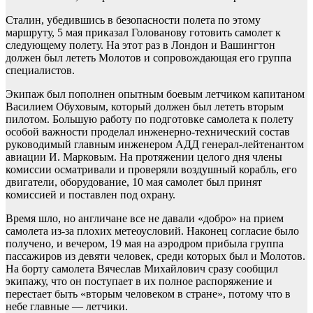
Сталин, убедившись в безопасности полета по этому
маршруту, 5 мая приказал Голованову готовить самолет к
следующему полету. На этот раз в Лондон и Вашингтон
должен был лететь Молотов и сопровождающая его группа
специалистов.
Экипаж был пополнен опытным боевым летчиком капитаном
Василием Обуховым, который должен был лететь вторым
пилотом. Большую работу по подготовке самолета к полету
особой важности проделал инженерно-технический состав
руководимый главным инженером АДД генерал-лейтенантом
авиации И. Марковым. На протяжении целого дня члены
комиссии осматривали и проверяли воздушный корабль, его
двигатели, оборудование, 10 мая самолет был принят
комиссией и поставлен под охрану.
Время шло, но англичане все не давали «добро» на прием
самолета из-за плохих метеоусловий. Наконец согласие было
получено, и вечером, 19 мая на аэродром прибыла группа
пассажиров из девяти человек, среди которых был и Молотов.
На борту самолета Вячеслав Михайлович сразу сообщил
экипажу, что он поступает в их полное распоряжение и
перестает быть «вторым человеком в стране», потому что в
небе главные — летчики.