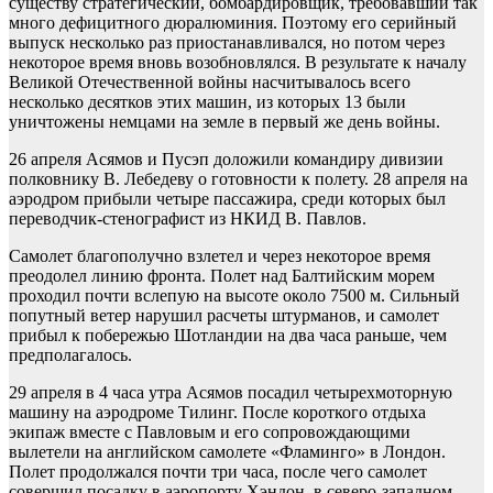
существу стратегический, бомбардировщик, требовавший так
много дефицитного дюралюминия. Поэтому его серийный
выпуск несколько раз приостанавливался, но потом через
некоторое время вновь возобновлялся. В результате к началу
Великой Отечественной войны насчитывалось всего
несколько десятков этих машин, из которых 13 были
уничтожены немцами на земле в первый же день войны.
26 апреля Асямов и Пусэп доложили командиру дивизии
полковнику В. Лебедеву о готовности к полету. 28 апреля на
аэродром прибыли четыре пассажира, среди которых был
переводчик-стенографист из НКИД В. Павлов.
Самолет благополучно взлетел и через некоторое время
преодолел линию фронта. Полет над Балтийским морем
проходил почти вслепую на высоте около 7500 м. Сильный
попутный ветер нарушил расчеты штурманов, и самолет
прибыл к побережью Шотландии на два часа раньше, чем
предполагалось.
29 апреля в 4 часа утра Асямов посадил четырехмоторную
машину на аэродроме Тилинг. После короткого отдыха
экипаж вместе с Павловым и его сопровождающими
вылетели на английском самолете «Фламинго» в Лондон.
Полет продолжался почти три часа, после чего самолет
совершил посадку в аэропорту Хэндон, в северо-западном