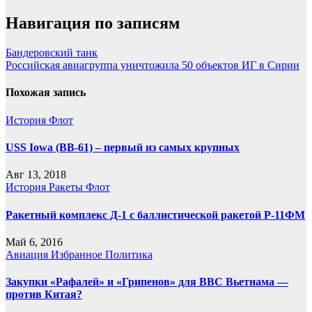
Навигация по записям
Бандеровский танк
Российская авиагруппа уничтожила 50 объектов ИГ в Сирии
Похожая запись
История
Флот
USS Iowa (BB-61) – первый из самых крупных
Авг 13, 2018
История
Ракеты
Флот
Ракетный комплекс Д-1 с баллистической ракетой Р-11ФМ
Май 6, 2016
Авиация
Избранное
Политика
Закупки «Рафалей» и «Грипенов» для ВВС Вьетнама —
против Китая?