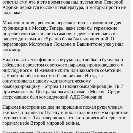
ответил ему, что в это время года над пустынями Северной
Африки держится высокая температура, и моторы просто не
выдержат.
Молотов принял решение переслать текст коммюнике для
публикации в Москву. Теперь, даже если бы германские
истребители смогли сбить самолет с делегацией, миссия
нашего дипломата всё равно была бы выполненной. О
переговорах Молотова в Лондоне и Вашингтоне уже узнал
весь мир.
Надо сказать, что фашистское руководство было буквально
взбешено перелётом советского наркома, произошедшего у
них под носом. И желание сбить или захватить советский
самолёт на обратном пути было велико. Но удача
сопутствовала нашему «дипломатическому
бомбардировщику». Утром 13 июня бомбардировщик ТБ-7
приземлился на Центральном аэродроме в Москве. Среди
встречавших был командующий АДД Голованов.
Нарком иностранных дел на прощание пожал руки членам
экипажа, подошел к Пусэпу и поблагодарил его «за приятное
путешествие». Так завершился этот исторический перелет в
горячем небе Второй мировой войны.