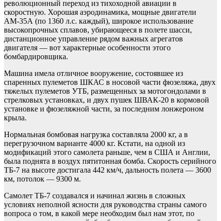
революционный переход из тихоходной авиации в
скоростную. Хорошая аэродинамика, мощные двигатели
АМ-35А (по 1360 л.с. каждый), широкое использование
высокопрочных сплавов, убирающееся в полете шасси,
дистанционное управление рядом важных агрегатов
двигателя — вот характерные особенности этого
бомбардировщика.
Машина имела отличное вооружение, состоявшее из
спаренных пулеметов ШКАС в носовой части фюзеляжа, двух
тяжелых пулеметов УТБ, размещенных за мотогондолами в
стрелковых установках, и двух пушек ШВАК-20 в кормовой
установке и фюзеляжной части, за последним лонжероном
крыла.
Нормальная бомбовая нагрузка составляла 2000 кг, а в
перегрузочном варианте 4000 кг. Кстати, на одной из
модификаций этого самолета раньше, чем в США и Англии,
была поднята в воздух пятитонная бомба. Скорость серийного
ТБ-7 на высоте достигала 442 км/ч, дальность полета — 3600
км, потолок — 9300 м.
Самолет ТБ-7 создавался и начинал жизнь в сложных
условиях неполной ясности для руководства страны самого
вопроса о том, в какой мере необходим был нам этот, по