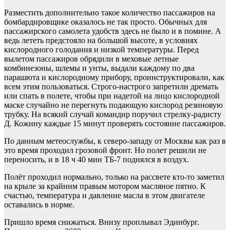
Разместить дополнительно такое количество пассажиров на
бомбардировщике оказалось не так просто. Обычных для
пассажирского самолета удобств здесь не было и в помине. А
ведь лететь предстояло на большой высоте, в условиях
кислородного голодания и низкой температуры. Перед
вылетом пассажиров обрядили в меховые летные
комбинезоны, шлемы и унты, выдали каждому по два
парашюта и кислородному прибору, проинструктировали, как
всем этим пользоваться. Строго-настрого запретили дремать
или спать в полете, чтобы при надетой на лицо кислородной
маске случайно не перегнуть подающую кислород резиновую
трубку. На всякий случай командир поручил стрелку-радисту
Д. Кожину каждые 15 минут проверять состояние пассажиров.
По данным метеослужбы, к северо-западу от Москвы как раз в
это время проходил грозовой фронт. Но полет решили не
переносить, и в 18 ч 40 мин ТБ-7 поднялся в воздух.
Полёт проходил нормально, только на рассвете кто-то заметил
на крыле за крайним правым мотором масляное пятно. К
счастью, температура и давление масла в этом двигателе
оставались в норме.
Пришло время снижаться. Внизу проплывал Эдинбург.