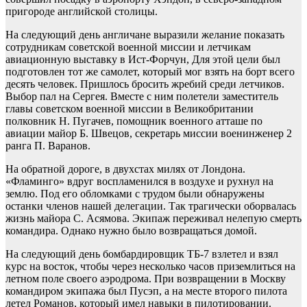
пригороде английской столицы.
На следующий день англичане выразили желание показать
сотрудникам советской военной миссии и летчикам
авиационную выставку в Ист-Форчун, Для этой цели был
подготовлен тот же самолет, который мог взять на борт всего
десять человек. Пришлось бросить жребий среди летчиков.
Выбор пал на Сергея. Вместе с ним полетели заместитель
главы советском военной миссии в Великобритании
полковник Н. Пугачев, помощник военного атташе по
авиации майор Б. Швецов, секретарь миссии военинженер 2
ранга П. Варанов.
На обратной дороге, в двухстах милях от Лондона.
«Фламинго» вдруг воспламенился в воздухе и рухнул на
землю. Под его обломками с трудом были обнаружены
останки членов нашей делегации. Так трагически оборвалась
жизнь майора С. Асямова. Экипаж переживал нелепую смерть
командира. Однако нужно было возвращаться домой.
На следующий день бомбардировщик ТБ-7 взлетел и взял
курс на восток, чтобы через несколько часов приземлиться на
летном поле своего аэродрома. При возвращении в Москву
командиром экипажа был Пусэп, а на месте второго пилота
летел Романов, который имел навыки в пилотировании.