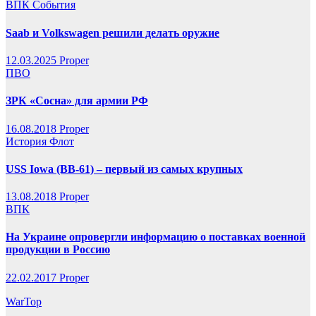
ВПК
События
Saab и Volkswagen решили делать оружие
12.03.2025
Proper
ПВО
ЗРК «Сосна» для армии РФ
16.08.2018
Proper
История
Флот
USS Iowa (BB-61) – первый из самых крупных
13.08.2018
Proper
ВПК
На Украине опровергли информацию о поставках военной
продукции в Россию
22.02.2017
Proper
WarTop