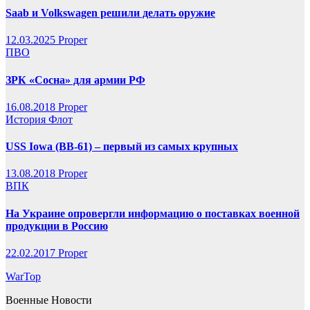
Saab и Volkswagen решили делать оружие
12.03.2025
Proper
ПВО
ЗРК «Сосна» для армии РФ
16.08.2018
Proper
История
Флот
USS Iowa (BB-61) – первый из самых крупных
13.08.2018
Proper
ВПК
На Украине опровергли информацию о поставках военной
продукции в Россию
22.02.2017
Proper
WarTop
Военные Новости