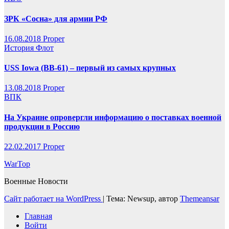
ЗРК «Сосна» для армии РФ
16.08.2018
Proper
История
Флот
USS Iowa (BB-61) – первый из самых крупных
13.08.2018
Proper
ВПК
На Украине опровергли информацию о поставках военной
продукции в Россию
22.02.2017
Proper
WarTop
Военные Новости
Сайт работает на WordPress
|
Тема: Newsup, автор
Themeansar
Главная
Войти