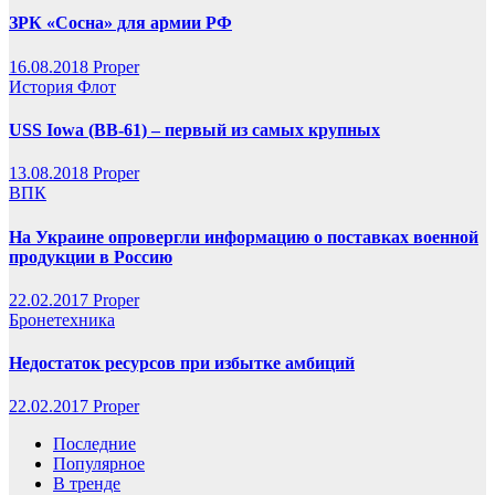
ЗРК «Сосна» для армии РФ
16.08.2018
Proper
История
Флот
USS Iowa (BB-61) – первый из самых крупных
13.08.2018
Proper
ВПК
На Украине опровергли информацию о поставках военной
продукции в Россию
22.02.2017
Proper
Бронетехника
Недостаток ресурсов при избытке амбиций
22.02.2017
Proper
Последние
Популярное
В тренде