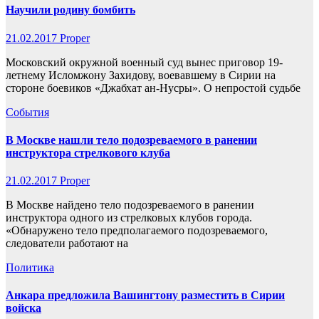
Научили родину бомбить
21.02.2017
Proper
Московский окружной военный суд вынес приговор 19-
летнему Исломжону Захидову, воевавшему в Сирии на
стороне боевиков «Джабхат ан-Нусры». О непростой судьбе
События
В Москве нашли тело подозреваемого в ранении
инструктора стрелкового клуба
21.02.2017
Proper
В Москве найдено тело подозреваемого в ранении
инструктора одного из стрелковых клубов города.
«Обнаружено тело предполагаемого подозреваемого,
следователи работают на
Политика
Анкара предложила Вашингтону разместить в Сирии
войска