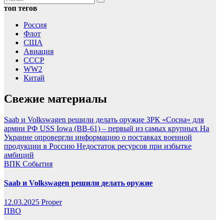
топ тегов
Россия
Флот
США
Авиация
СССР
WW2
Китай
Свежие материалы
Saab и Volkswagen решили делать оружие
ЗРК «Сосна» для
армии РФ
USS Iowa (BB-61) – первый из самых крупных
На
Украине опровергли информацию о поставках военной
продукции в Россию
Недостаток ресурсов при избытке
амбиций
ВПК
События
Saab и Volkswagen решили делать оружие
12.03.2025
Proper
ПВО