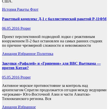
США.
История
Ракеты
Флот
Ракетный комплекс Д-1 с баллистической ракетой Р-11ФМ
06.05.2016
Proper
Проект перспективной подводной лодки с реактивным
вооружением П-2 был остановлен на самых ранних стадиях
по причине чрезмерной сложности и невозможности
Авиация
Избранное
Политика
Закупки «Рафалей» и «Грипенов» для ВВС Вьетнама —
против Китая?
05.05.2016
Proper
Активное морское противостояние за контроль над
архипелагом Спратли продолжается сегодня между ведущими
«игроками» Юго-Восточной Азии и части Азиатско-
Тихоокеанского региона. Вся
Авиация
Избранное