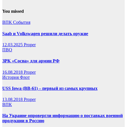
You missed
ВПК
События
Saab и Volkswagen решили делать оружие
12.03.2025
Proper
ПВО
ЗРК «Сосна» для армии РФ
16.08.2018
Proper
История
Флот
USS Iowa (BB-61) – первый из самых крупных
13.08.2018
Proper
ВПК
На Украине опровергли информацию о поставках военной
продукции в Россию