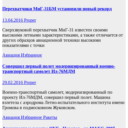
Перехватчики МиГ-31БМ установили новый рекорд
13.04.2016
Proper
Сверхзвуковой перехватчик МиГ-31 известен своими
высокими летными характеристиками, а также отличается от
других образцов авиационной техники высокими
показателями с точки
Авиация
Избранное
Совершил первый полет модернизированный военно-
транспортный самолет Ил-76МДМ
29.02.2016
Proper
Военно-транспортный самолет, модернизированный по
проекту Ил-76МДМ, совершил первый полет. Машина
взлетела с аэродрома Летно-испытательного института имени
Громова в подмосковном Жуковском.
Авиация
Избранное
Ракеты