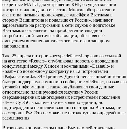
секретные МАПЛ для устрашения КНР, о существовании
которых стало недавно известно. Многие обозреватели и
агентства, называя происходящее «дрейфом Вьетнама в
сторону Вашингтона и подальше от России», начинают
зарабатывать на распускании в сети слухов о подготовке
Вьетнамом соглашения на приобретение западной
истребительной тактической авиации, объясняя всё
смещением внешнеполитического вектора в западном
направлении.
Так, 25 апреля интернет-ресурс defence-blog.com со ссылкой
на агентство «Reuters» опубликовал новость о проведении
консультаций между Ханоем и компаниями «Dassault» и
«Saab» по возможному контракту на 12 истребителей
«Рафаль» или Jas-39 «Грипен». Другой неназванный источник
быстро подвергнул сомнению сообщение «Рейтер», назвав его
утечкой информации, а также опубликовал свои данные
относительно планирующейся закупки у России
сверхманевренных многоцелевых истребителей поколения
«4++» Су-35С в количестве нескольких единиц, но
подтверждения не последовало ни со стороны Вьетнама, ни
со стороны РФ. Это не может не натолкнуть на определённые
размышления.
В торгово-экономическом плане Вьетнам действительно