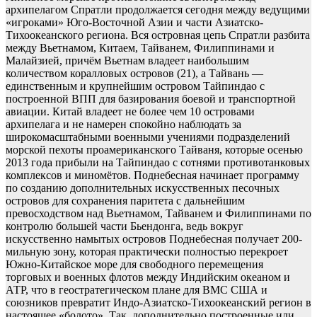
архипелагом Спратли продолжается сегодня между ведущими
«игроками» Юго-Восточной Азии и части Азиатско-
Тихоокеанского региона. Вся островная цепь Спратли разбита
между Вьетнамом, Китаем, Тайванем, Филиппинами и
Малайзией, причём Вьетнам владеет наибольшим
количеством коралловых островов (21), а Тайвань —
единственным и крупнейшим островом Тайпиндао с
построенной ВПП для базирования боевой и транспортной
авиации. Китай владеет не более чем 10 островами
архипелага и не намерен спокойно наблюдать за
широкомасштабными военными учениями подразделений
морской пехоты проамериканского Тайваня, которые осенью
2013 года прибыли на Тайпиндао с сотнями противотанковых
комплексов и миномётов. Поднебесная начинает программу
по созданию дополнительных искусственных песочных
островов для сохранения паритета с дальнейшим
превосходством над Вьетнамом, Тайванем и Филиппинами по
контролю большей части Бьендонга, ведь вокруг
искусственно намытых островов Поднебесная получает 200-
мильную зону, которая практически полностью перекроет
Южно-Китайское море для свободного перемещения
торговых и военных флотов между Индийским океаном и
АТР, что в геостратегическом плане для ВМС США и
союзников превратит Индо-Азиатско-Тихоокеанский регион в
настоящее «болото». Так, дополнительно построенные или