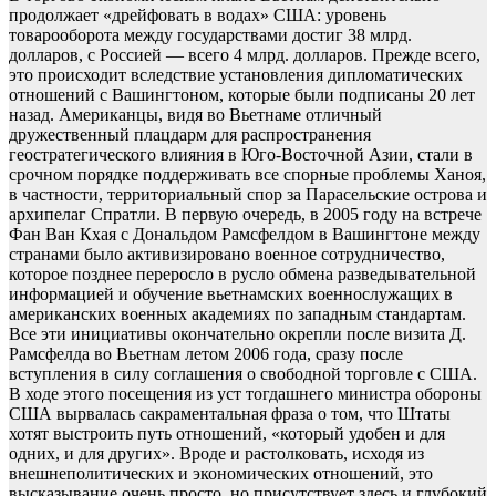
продолжает «дрейфовать в водах» США: уровень
товарооборота между государствами достиг 38 млрд.
долларов, с Россией — всего 4 млрд. долларов. Прежде всего,
это происходит вследствие установления дипломатических
отношений с Вашингтоном, которые были подписаны 20 лет
назад. Американцы, видя во Вьетнаме отличный
дружественный плацдарм для распространения
геостратегического влияния в Юго-Восточной Азии, стали в
срочном порядке поддерживать все спорные проблемы Ханоя,
в частности, территориальный спор за Парасельские острова и
архипелаг Спратли. В первую очередь, в 2005 году на встрече
Фан Ван Кхая с Дональдом Рамсфелдом в Вашингтоне между
странами было активизировано военное сотрудничество,
которое позднее переросло в русло обмена разведывательной
информацией и обучение вьетнамских военнослужащих в
американских военных академиях по западным стандартам.
Все эти инициативы окончательно окрепли после визита Д.
Рамсфелда во Вьетнам летом 2006 года, сразу после
вступления в силу соглашения о свободной торговле с США.
В ходе этого посещения из уст тогдашнего министра обороны
США вырвалась сакраментальная фраза о том, что Штаты
хотят выстроить путь отношений, «который удобен и для
одних, и для других». Вроде и растолковать, исходя из
внешнеполитических и экономических отношений, это
высказывание очень просто, но присутствует здесь и глубокий