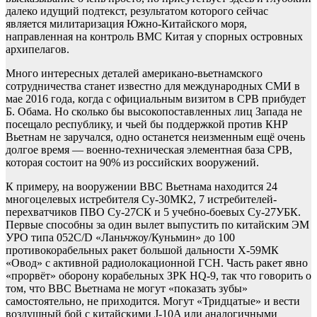
далеко идущий подтекст, результатом которого сейчас
является милитаризация Южно-Китайского моря,
направленная на контроль ВМС Китая у спорных островных
архипелагов.
Много интересных деталей американо-вьетнамского
сотрудничества станет известно для международных СМИ в
мае 2016 года, когда с официальным визитом в СРВ прибудет
Б. Обама. Но сколько бы высокопоставленных лиц Запада не
посещало республику, и чьей бы поддержкой против КНР
Вьетнам не заручался, одно останется неизменным ещё очень
долгое время — военно-техническая элементная база СРВ,
которая состоит на 90% из российских вооружений.
К примеру, на вооружении ВВС Вьетнама находится 24
многоцелевых истребителя Су-30МК2, 7 истребителей-
перехватчиков ПВО Су-27СК и 5 учебно-боевых Су-27УБК.
Первые способны за один вылет выпустить по китайским ЭМ
УРО типа 052C/D «Ланьчжоу/Куньмин» до 100
противокорабельных ракет большой дальности Х-59МК
«Овод» с активной радиолокационной ГСН. Часть ракет явно
«прорвёт» оборону корабельных ЗРК HQ-9, так что говорить о
том, что ВВС Вьетнама не могут «показать зубы»
самостоятельно, не приходится. Могут «Тридцатые» и вести
воздушный бой с китайскими J-10A или аналогичными