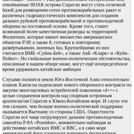
отвоёванные НОАК острова Спратли могут стать отличной
базой для размещения сотен противокорабельных ракет и
различных гидроакустических комплексов для создания
дальних рубежей противокорабельной и противолодочной
обороны на постоянной основе. Кроме того, станет
возможной более качественная разведка за территорией
Филиппин, которые имеют множество американских
объектов РЭР, а также 8, готовых к повторному
развёртыванию, военных баз. Крупнейшими из них
считаются ВМБ «Субик-Бей», а также АвБ «Кларк» и «Куби-
Пойнт». Но глобальные военно-политические обстоятельства,
описанные в нашем обзоре ниже, могут ещё неопределённое
время удерживать китайские амбиции
Слухами полнятся земли Юго-Восточной Азии относительно
планов Ханоя на подписание нового оборонного контракта по
закупке многоцелевых истребителей поколения «4++» с
целью сохранения контроля над спорным островным
архипелагом Спратли в Южно-Китайском море. И слухи эти
тем сильнее, чем больше военно-политической поддержки
оказывается Вьетнаму со стороны США. Окрестности
Спратли всё чаще патрулируют дальние противолодочные
самолёты P-8A «Poseidon», внимательно наблюдая за
действиями китайских ВМС и ВВС, а в само море
американский флот планирует направить беспилотные