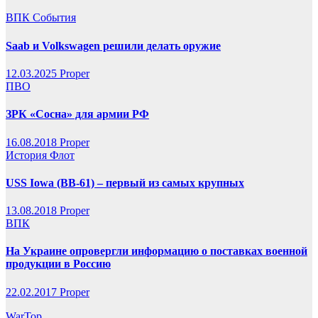
ВПК
События
Saab и Volkswagen решили делать оружие
12.03.2025
Proper
ПВО
ЗРК «Сосна» для армии РФ
16.08.2018
Proper
История
Флот
USS Iowa (BB-61) – первый из самых крупных
13.08.2018
Proper
ВПК
На Украине опровергли информацию о поставках военной
продукции в Россию
22.02.2017
Proper
WarTop