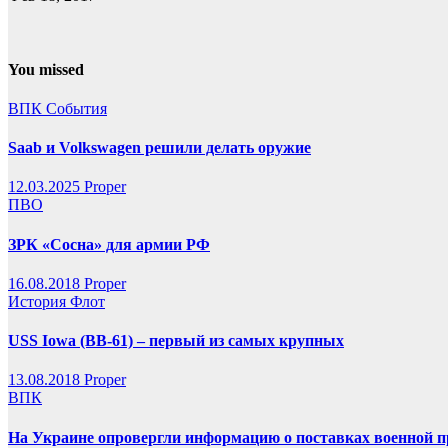
You missed
ВПК
События
Saab и Volkswagen решили делать оружие
12.03.2025
Proper
ПВО
ЗРК «Сосна» для армии РФ
16.08.2018
Proper
История
Флот
USS Iowa (BB-61) – первый из самых крупных
13.08.2018
Proper
ВПК
На Украине опровергли информацию о поставках военной п