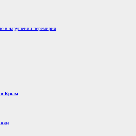
ю в нарушении перемирия
ь в Крым
акки