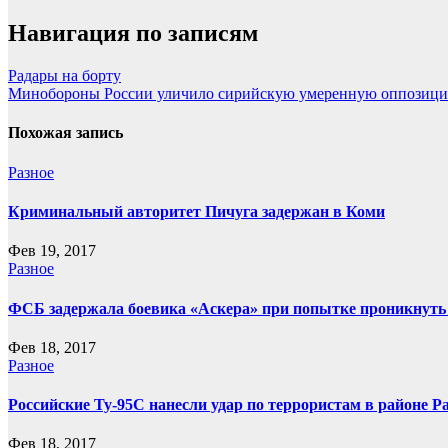
Навигация по записям
Радары на борту
Минобороны России уличило сирийскую умеренную оппозици
Похожая запись
Разное
Криминальный авторитет Пичуга задержан в Коми
Фев 19, 2017
Разное
ФСБ задержала боевика «Аскера» при попытке проникнут
Фев 18, 2017
Разное
Российские Ту-95С нанесли удар по террористам в районе Р
Фев 18, 2017