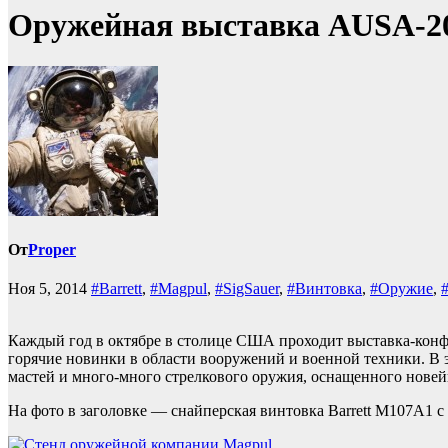
Оружейная выставка AUSA-2
От
Proper
Ноя 5, 2014
#Barrett
,
#Magpul
,
#SigSauer
,
#Винтовка
,
#Оружие
,
Каждый год в октябре в столице США проходит выставка-кон
горячие новинки в области вооружений и военной техники. В э
мастей и много-много стрелкового оружия, оснащенного нове
На фото в заголовке — снайперская винтовка Barrett M107A1 