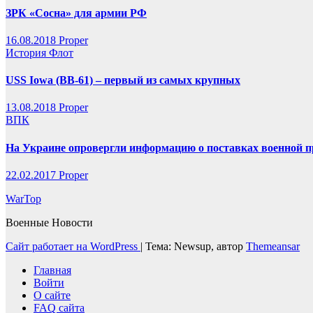
ЗРК «Сосна» для армии РФ
16.08.2018
Proper
История
Флот
USS Iowa (BB-61) – первый из самых крупных
13.08.2018
Proper
ВПК
На Украине опровергли информацию о поставках военной п
22.02.2017
Proper
WarTop
Военные Новости
Сайт работает на WordPress
|
Тема: Newsup, автор
Themeansar
Главная
Войти
О сайте
FAQ сайта