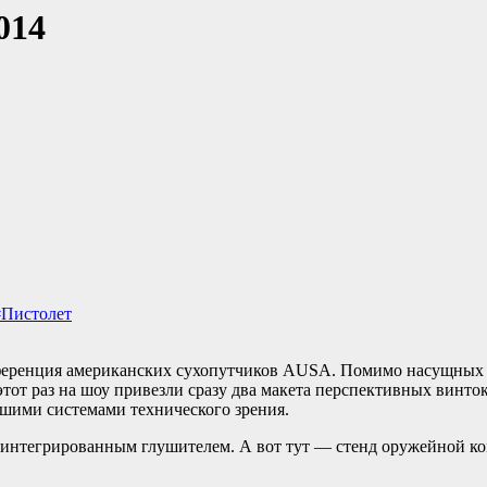
014
#Пистолет
ференция американских сухопутчиков AUSA. Помимо насущных 
тот раз на шоу привезли сразу два макета перспективных винток
йшими системами технического зрения.
с интегрированным глушителем. А вот тут — стенд оружейной к