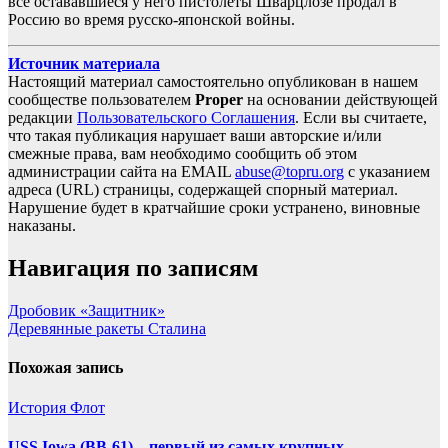
все остававшиеся у него пистолеты Шварцлозе продал в
Россию во время русско-японской войны.
Источник материала
Настоящий материал самостоятельно опубликован в нашем
сообществе пользователем
Proper
на основании действующей
редакции
Пользовательского Соглашения
. Если вы считаете,
что такая публикация нарушает ваши авторские и/или
смежные права, вам необходимо сообщить об этом
администрации сайта на EMAIL
abuse@topru.org
с указанием
адреса (URL) страницы, содержащей спорный материал.
Нарушение будет в кратчайшие сроки устранено, виновные
наказаны.
Навигация по записям
Дробовик «Защитник»
Деревянные ракеты Сталина
Похожая запись
История
Флот
USS Iowa (BB-61) – первый из самых крупных