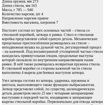
Длина оружия, мм 273
Длина ствола, мм 163
Масса, г 785 — 940
Количество нарезов, шт 4
Направление нарезов правое
Вместимость магазина, патронов 7
Пистолет состоял из трех основных частей – ствола со
ствольной коробкой, затвора и рамки. Ствол и ствольная
коробка представляли собой единую деталь. Механические
прицельные приспособления размещались на стволе –
неподвижная мушка на дульной части, регулируемый прицел
– на казенной. Под восьмигранной утолщенной частью ствола
находилась прямоугольная секция, продольные выступы
которой скользили по внутренним направляющим пазам
рамки. В ней также размещалась возвратная пружина ствола.
В ствольной коробке со стороны казенной части ствола
выполнены 4 выреза для боевых выступов затвора.
Узел затвора состоял из затвора, ударника, пружины и
шептала, выполняющего также функцию выбрасывателя.
Затвор представлял собой, по существу, цилиндрическую
деталь диаметром около 25 мм с четырьмя запирающими
выступами в передней части, входящими в запирающие
вырезы ствольной коробки. Первоначально для отвода затвора