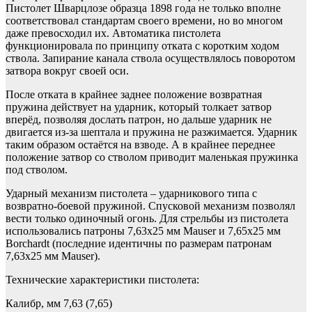
Пистолет Шварцлозе образца 1898 года не только вполне
соответствовал стандартам своего времени, но во многом
даже превосходил их. Автоматика пистолета
функционировала по принципу отката с коротким ходом
ствола. Запирание канала ствола осуществлялось поворотом
затвора вокруг своей оси.
После отката в крайнее заднее положение возвратная
пружина действует на ударник, который толкает затвор
вперёд, позволяя дослать патрон, но дальше ударник не
двигается из-за шептала и пружина не разжимается. Ударник
таким образом остаётся на взводе. А в крайнее переднее
положение затвор со стволом приводит маленькая пружинка
под стволом.
Ударный механизм пистолета – ударникового типа с
возвратно-боевой пружиной. Спусковой механизм позволял
вести только одиночный огонь. Для стрельбы из пистолета
использовались патроны 7,63х25 мм Mauser и 7,65х25 мм
Borchardt (последние идентичны по размерам патронам
7,63х25 мм Mauser).
Технические характеристики пистолета:
Калибр, мм 7,63 (7,65)