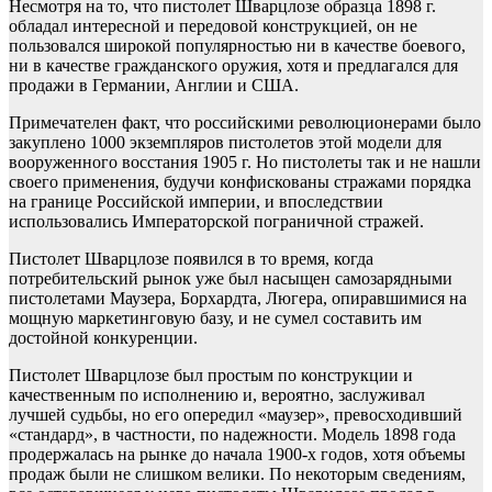
Несмотря на то, что пистолет Шварцлозе образца 1898 г.
обладал интересной и передовой конструкцией, он не
пользовался широкой популярностью ни в качестве боевого,
ни в качестве гражданского оружия, хотя и предлагался для
продажи в Германии, Англии и США.
Примечателен факт, что российскими революционерами было
закуплено 1000 экземпляров пистолетов этой модели для
вооруженного восстания 1905 г. Но пистолеты так и не нашли
своего применения, будучи конфискованы стражами порядка
на границе Российской империи, и впоследствии
использовались Императорской пограничной стражей.
Пистолет Шварцлозе появился в то время, когда
потребительский рынок уже был насыщен самозарядными
пистолетами Маузера, Борхардта, Люгера, опиравшимися на
мощную маркетинговую базу, и не сумел составить им
достойной конкуренции.
Пистолет Шварцлозе был простым по конструкции и
качественным по исполнению и, вероятно, заслуживал
лучшей судьбы, но его опередил «маузер», превосходивший
«стандард», в частности, по надежности. Модель 1898 года
продержалась на рынке до начала 1900-х годов, хотя объемы
продаж были не слишком велики. По некоторым сведениям,