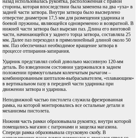
назад использовалась рукоятка, расположенная с правой
стороны, которая впоследствии была заменена на два «уха» в
задней части затвора. Внутри затвора было высверлено
отверстие диаметром 17,5 мм для размещения ударника и
боевой пружины, являющейся одновременно и возвратной. В
нижней части затвора был вырезан паз. Длина его винтовой
части, начинающейся у заднего торца затвора, составляла 25
мм. Далее паз переходил в прямолинейный длиной около 50
мм. Паз обеспечивал необходимое вращение затвора в
процессе отпирания-запирания.
Ударник представлял собой довольно массивную 120-мм
деталь. Во взведенном состоянии удерживался в заднем
положении прямоугольным коленчатым рычагом –
комбинированным шепталом-выбрасывателем, «плавающим»
в вертикальном пазу в передней части ударника при
движении затвора и ударника.
Неподвижной частью пистолета служила фрезерованная
рамка, на которой монтировались все остальные детали и
механизмы пистолета.
Нижняя часть рамки образовывала рукоятку, внутри которой
помещались магазин с патронами и защелка магазина.
Спереди рамка образовывала спусковую скобу. В
направляющих пазах рамки помещался и двигался ствол со