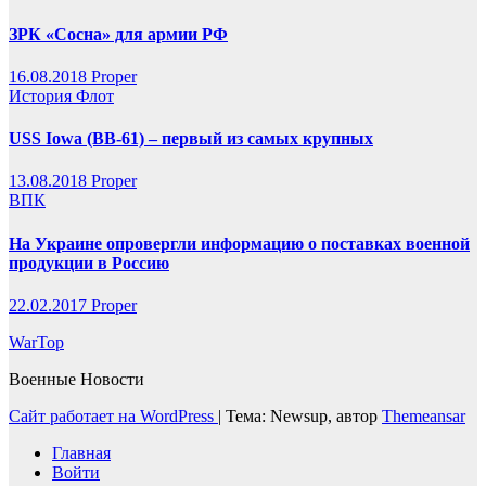
ЗРК «Сосна» для армии РФ
16.08.2018
Proper
История
Флот
USS Iowa (BB-61) – первый из самых крупных
13.08.2018
Proper
ВПК
На Украине опровергли информацию о поставках военной
продукции в Россию
22.02.2017
Proper
WarTop
Военные Новости
Сайт работает на WordPress
|
Тема: Newsup, автор
Themeansar
Главная
Войти