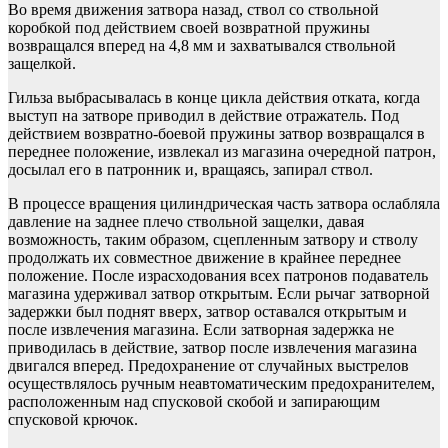
Во время движения затвора назад, ствол со ствольной
коробкой под действием своей возвратной пружины
возвращался вперед на 4,8 мм и захватывался ствольной
защелкой.
Гильза выбрасывалась в конце цикла действия отката, когда
выступ на затворе приводил в действие отражатель. Под
действием возвратно-боевой пружины затвор возвращался в
переднее положение, извлекал из магазина очередной патрон,
досылал его в патронник и, вращаясь, запирал ствол.
В процессе вращения цилиндрическая часть затвора ослабляла
давление на заднее плечо ствольной защелки, давая
возможность, таким образом, сцепленным затвору и стволу
продолжать их совместное движение в крайнее переднее
положение. После израсходования всех патронов подаватель
магазина удерживал затвор открытым. Если рычаг затворной
задержки был поднят вверх, затвор оставался открытым и
после извлечения магазина. Если затворная задержка не
приводилась в действие, затвор после извлечения магазина
двигался вперед. Предохранение от случайных выстрелов
осуществлялось ручным неавтоматическим предохранителем,
расположенным над спусковой скобой и запирающим
спусковой крючок.