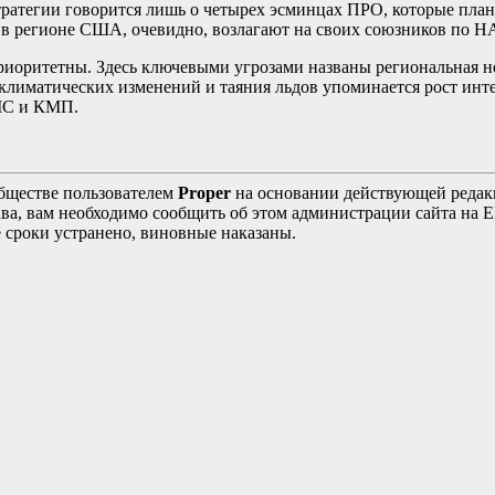
Стратегии говорится лишь о четырех эсминцах ПРО, которые пла
в регионе США, очевидно, возлагают на своих союзников по Н
риоритетны. Здесь ключевыми угрозами названы региональная н
климатических изменений и таяния льдов упоминается рост инте
ВМС и КМП.
бществе пользователем
Proper
на основании действующей реда
ава, вам необходимо сообщить об этом администрации сайта на
 сроки устранено, виновные наказаны.