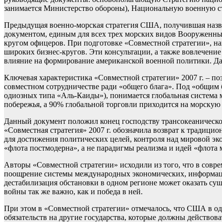
занимается Министерство обороны), Национальную военную ст
Предыдущая военно-морская стратегия США, получившая назва
документом, единым для всех трех морских видов Вооруженн
кругом офицеров. При подготовке «Совместной стратегии», на
широких бизнес-кругов. Эти консультации, а также вовлечени
влияние на формирование американской военной политики. Дан
Ключевая характеристика «Совместной стратегии» 2007 г. – по
совместном сотрудничестве ради «общего блага». Под «общим
одиозных типа «Аль-Каиды»), понимается глобальная система 
побережья, а 90% глобальной торговли приходится на морск
Данный документ положил конец господству трансокеаническог
«Совместная стратегия» 2007 г. обозначила возврат к традиц
для достижения политических целей, контроля над мировой эко
«флота постмодерна», а не парадигмы реализма и идей «флота 
Авторы «Совместной стратегии» исходили из того, что в совр
поощрение системы международных экономических, информаци
дестабилизация обстановки в одном регионе может оказать су
войны так же важно, как и победа в ней.
При этом в «Совместной стратегии» отмечалось, что США в од
обязательств на другие государства, которые должны действов