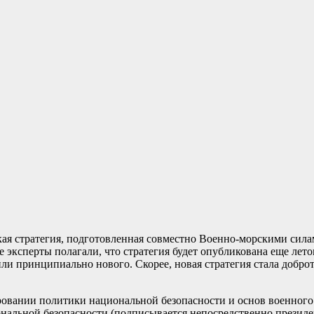
ская стратегия, подготовленная совместно Военно-морскими си
 эксперты полагали, что стратегия будет опубликована еще лето
и принципиально нового. Скорее, новая стратегия стала доброт
вании политики национальной безопасности и основ военного с
альной безопасности (подписывается непосредственно президе