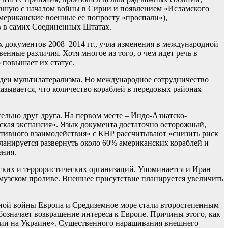
тавшую с началом войны в Сирии и появлением «Исламского
мериканские военные ее попросту «проспали»),
в в самих Соединенных Штатах.
х документов 2008–2014 гг., учла изменения в международной
венные различия. Хотя многое из того, о чем идет речь в
 повышает их статус.
идеи мультилатерализма. Но международное сотрудничество
азывается, что количество кораблей в передовых районах
ельно друг друга. На первом месте – Индо-Азиатско-
орская экспансия». Язык документа достаточно осторожный,
тивного взаимодействия» с КНР рассчитывают «снизить риск
ланируется развернуть около 60% американских кораблей и
ения.
ских и террористических организаций. Упоминается и Иран
Ормузском проливе. Внешнее присутствие планируется увеличить
одной войны Европа и Средиземное море стали второстепенным
бозначает возвращение интереса к Европе. Причины этого, как
сии на Украине». Существенного наращивания внешнего