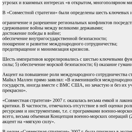
угрозах и взаимных интересах «в открытом, многополярном мир
В «Совместной стратегии» были определены шесть ключевых
ограничение и разрешение региональных конфликтов посредст
сдерживание войны между великими державами;
достижение победы в войне;
обеспечение внутригосударственной безопасности;
поощрение и развитие международного сотрудничества;
предотвращение и минимизация кризисов.
Шесть императивов коррелировались с шестью ключевыми функц
силы; 5) обеспечение морской безопасности; 6) оказание гума
Акцент на повышение роли международного сотрудничества ст
Майкл Маллен прямо заявлял: «В изменившейся международной
государств, иногда вместе с ВМС США, но зачастую и без их 
прекрасно».
«Совместная стратегия» 2007 г. оказалась весьма емкой и лак
критики. В частности, отмечалось отсутствие в ней оценки ро
ресурсами и инструментами, т.е. с программами военно-морск
всего, весьма объемная Концепция военно-морских операций (
акцент на «мягкую силу».
В целом «Совместная стратегия» 2007 г. была признана в эксп