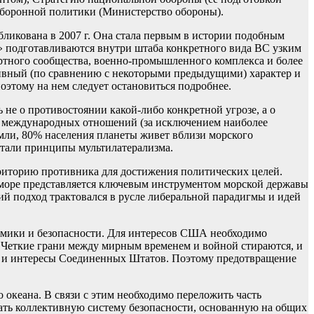
оборонной политики (Министерство обороны).
ликована в 2007 г. Она стала первым в истории подобным
подготавливаются внутри штаба конкретного вида ВС узким
ертного сообщества, военно-промышленного комплекса и более
ктивный (по сравнению с некоторыми предыдущими) характер и
этому на нем следует остановиться подробнее.
 не о противостоянии какой-либо конкретной угрозе, а о
ов международных отношений (за исключением наиболее
мли, 80% населения планеты живет вблизи морского
тали принципы мультилатерализма.
рриторию противника для достижения политических целей.
а море представляется ключевым инструментом морской державы
ий подход трактовался в русле либеральной парадигмы и идей
номики и безопасности. Для интересов США необходимо
Четкие грани между мирным временем и войной стираются, и
ах и интересы Соединенных Штатов. Поэтому предотвращение
океана. В связи с этим необходимо переложить часть
здать коллективную систему безопасности, основанную на общих