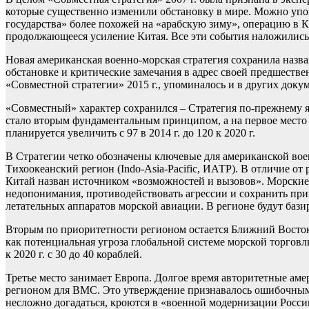
которые существенно изменили обстановку в мире. Можно упо
государства» более похожей на «арабскую зиму», операцию в 
продолжающееся усиление Китая. Все эти события наложились
Новая американская военно-морская стратегия сохранила назва
обстановке и критические замечания в адрес своей предшественн
«Совместной стратегии» 2015 г., упоминалось и в других доку
«Совместный» характер сохранился – Стратегия по-прежнему я
стало вторым фундаментальным принципом, а на первое место 
планируется увеличить с 97 в 2014 г. до 120 к 2020 г.
В Стратегии четко обозначены ключевые для американской воен
Тихоокеанский регион (Indo-Asia-Pacific, ИАТР). В отличие от
Китай назван источником «возможностей и вызовов». Морски
недопонимания, противодействовать агрессии и сохранить пр
летательных аппаратов морской авиации. В регионе будут баз
Вторым по приоритетности регионом остается Ближний Восток,
как потенциальная угроза глобальной системе морской торговл
к 2020 г. с 30 до 40 кораблей.
Третье место занимает Европа. Долгое время авторитетные ам
регионом для ВМС. Это утверждение признавалось ошибочным и
несложно догадаться, кроются в «военной модернизации Росс