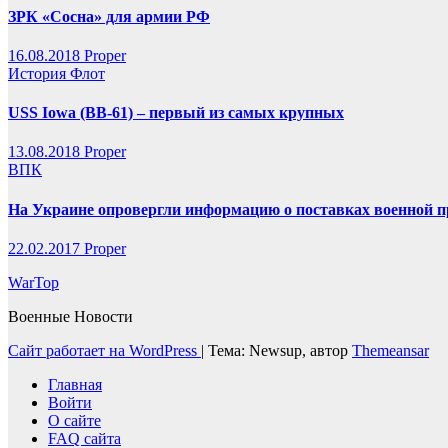
ЗРК «Сосна» для армии РФ
16.08.2018
Proper
История
Флот
USS Iowa (BB-61) – первый из самых крупных
13.08.2018
Proper
ВПК
На Украине опровергли информацию о поставках военной п
22.02.2017
Proper
WarTop
Военные Новости
Сайт работает на WordPress
|
Тема: Newsup, автор
Themeansar
Главная
Войти
О сайте
FAQ сайта