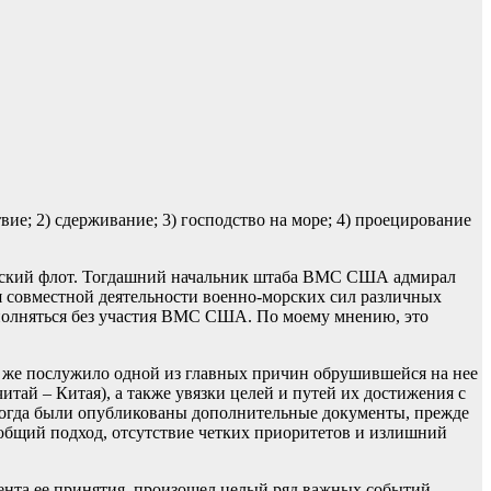
е; 2) сдерживание; 3) господство на море; 4) проецирование
анский флот. Тогдашний начальник штаба ВМС США адмирал
 совместной деятельности военно-морских сил различных
выполняться без участия ВМС США. По моему мнению, это
то же послужило одной из главных причин обрушившейся на нее
тай – Китая), а также увязки целей и путей их достижения с
, когда были опубликованы дополнительные документы, прежде
 общий подход, отсутствие четких приоритетов и излишний
мента ее принятия, произошел целый ряд важных событий,