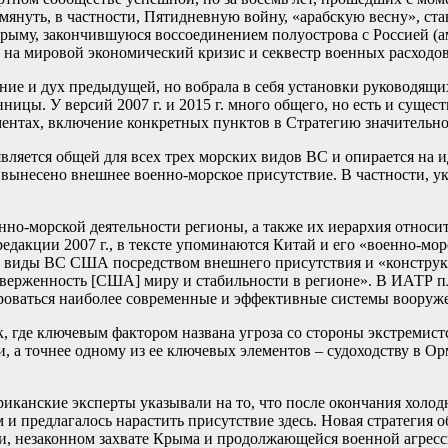
мянуть, в частности, Пятидневную войну, «арабскую весну», с
Крыму, закончившуюся воссоединением полуострова с Россией (а
 на мировой экономический кризис и секвестр военных расходо
ние и дух предыдущей, но вобрала в себя установки руководящи
ицы. У версий 2007 г. и 2015 г. много общего, но есть и сущест
ментах, включение конкретных пунктов в Стратегию значительно
вляется общей для всех трех морских видов ВС и опирается на 
вынесено внешнее военно-морское присутствие. В частности, ук
но-морской деятельности регионы, а также их иерархия относит
 редакции 2007 г., в тексте упоминаются Китай и его «военно-м
е виды ВС США посредством внешнего присутствия и «конструк
иверженность [США] миру и стабильности в регионе». В ИАТР п
ироваться наиболее современные и эффективные системы вооруж
 где ключевым фактором названа угроза со стороны экстремист
и, а точнее одному из ее ключевых элементов – судоходству в 
ериканские эксперты указывали на то, что после окончания хол
 предлагалось нарастить присутствие здесь. Новая стратегия о
ии, незаконном захвате Крыма и продолжающейся военной агрес