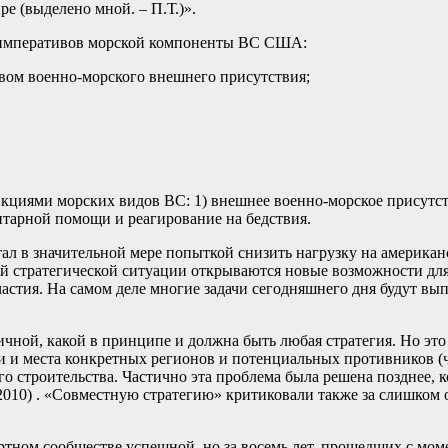
е (выделено мной. – П.Т.)».
 императивов морской компоненты ВС США:
вом военно-морского внешнего присутствия;
иями морских видов ВС: 1) внешнее военно-морское присутстви
нитарной помощи и реагирование на бедствия.
ал в значительной мере попыткой снизить нагрузку на америк
 стратегической ситуации открываются новые возможности для
участия. На самом деле многие задачи сегодняшнего дня будут 
оничной, какой в принципе и должна быть любая стратегия. Но э
ли и места конкретных регионов и потенциальных противников (чи
ого строительства. Частично эта проблема была решена позднее
2010) . «Совместную стратегию» критиковали также за слишком
ертном сообществе успешной, но за восемь лет, прошедших с мо