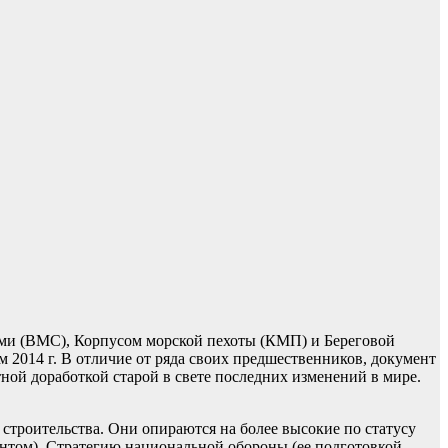
лами (ВМС), Корпусом морской пехоты (КМП) и Береговой
м 2014 г. В отличие от ряда своих предшественников, документ
ной доработкой старой в свете последних изменений в мире.
троительства. Они опираются на более высокие по статусу
нтом), Стратегию национальной обороны (ее подготовкой