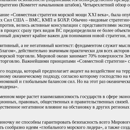
ратегию (Комитет начальников штабов), Четырехлетний обзор 
ние «Совместная стратегия морской мощи XXI века», была опуб
ых Сил США – ВМС, КМП и БОХР. Обычно «видовые стратегии» 
против, велись активные консультации с представителями эксп
е в процесс сразу трех видов ВС предопределили ее более объе
ный документ крайне важен для понимания новой стратегии, по
зитивный, а не негативный контекст: фундаментом служит мысль
 благом», действительно значимым практически для всех актор
морской торговли. Мировой океан занимает 70% поверхности Зе
ую торговлю. Важнейшими принципами «Совместной стратегии» с
о подхода, который предполагает акцент на воздействие на те
ионному океаническому подходу, согласно которому господство н
номикой и глобальным балансом сил. Но на этот раз океаническ
модерна».
еменном мире растет взаимозависимость государств в сфере эко
онных, правовых, общественных и правительственных связей. 
щественное негативное влияние на обстановку в других регион
иночку не способны гарантировать безопасность всего Мирового 
ать сообразно идеям «глобального морского лидера», а также со