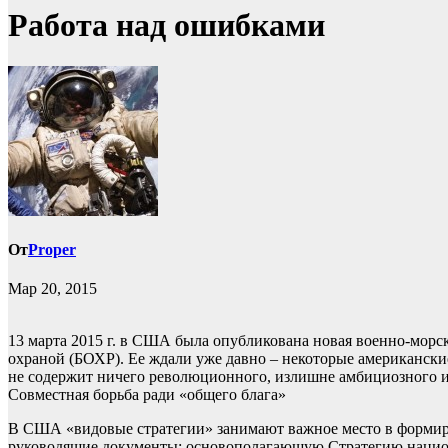
Работа над ошибками
От
Proper
Мар 20, 2015
13 марта 2015 г. в США была опубликована новая военно-мор
охраной (БОХР). Ее ждали уже давно – некоторые американские
не содержит ничего революционного, излишне амбициозного ил
Совместная борьба ради «общего блага»
В США «видовые стратегии» занимают важное место в формиро
руководящие документы: основополагающую Стратегию национ