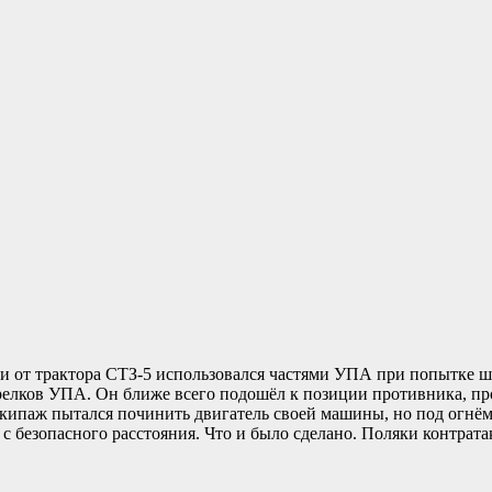
и от трактора СТЗ-5 использовался частями УПА при попытке шт
елков УПА. Он ближе всего подошёл к позиции противника, про
Экипаж пытался починить двигатель своей машины, но под огнём
 безопасного расстояния. Что и было сделано. Поляки контратак