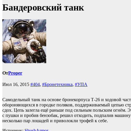
Бандеровский танк
От
Proper
Июл 16, 2015
#404
,
#Бронетехника
,
#УПА
Самодельный танк на основе бронекорпуса Т-26 и ходовой част
обороняющихся в городке поляков, поддерживаемый цепью стр
сдох. Цепь залегла ещё раньше под сильным польским огнём. 
с пушки и пробив бензобак, решил отходить, подпалив машину с
несколько пар лошадей и приволокли трофей к себе.
Источник:
ShushArmor