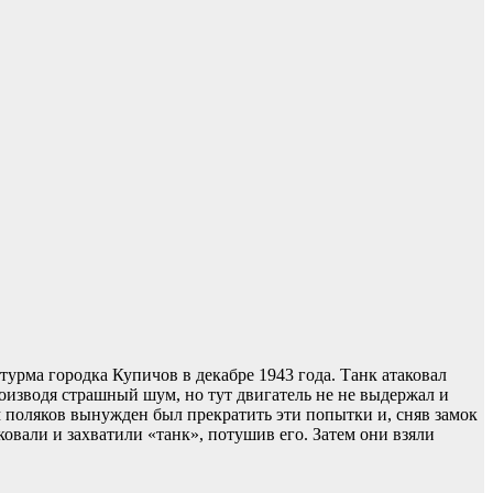
урма городка Купичов в декабре 1943 года. Танк атаковал
изводя страшный шум, но тут двигатель не не выдержал и
 поляков вынужден был прекратить эти попытки и, сняв замок
овали и захватили «танк», потушив его. Затем они взяли